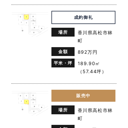
（1）本人または第三者の生命，身体，財産その他の
権利利益を害するおそれがある場合
成約御礼
（2）当社の業務の適正な実施に著しい支障を及ぼす
おそれがある場合
（3）その他法令に違反することとなる場合
場所
香川県高松市林
前項の定めにかかわらず，履歴情報および特性情報な
町
どの個人情報以外の情報については，原則として開示
いたしません。
金額
892万円
平米・坪
189.90㎡
第６条（個人情報の訂正および削除）
（57.44坪）
ユーザーは，当社の保有する自己の個人情報が誤った
情報である場合には，当社が定める手続きにより，当
社に対して個人情報の訂正または削除を請求すること
販売中
ができます。
当社は，ユーザーから前項の請求を受けてその請求に
応じる必要があると判断した場合には，遅滞なく，当
場所
香川県高松市林
該個人情報の訂正または削除を行い，これをユーザー
町
に通知します。