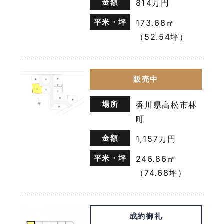
金額
814万円
第７条（個人情報の利用停止等）
平米・坪
173.68㎡
（52.54坪）
当社は，本人から，個人情報が，利用目的の範囲を超
えて取り扱われているという理由，または不正の手段
により取得されたものであるという理由により，その
利用の停止または消去（以下，「利用停止等」といい
販売中
ます。）を求められた場合には，遅滞なく必要な調査
を行い，その結果に基づき，個人情報の利用停止等を
場所
香川県高松市林
行い，その旨本人に通知します。ただし，個人情報の
利用停止等に多額の費用を有する場合その他利用停止
町
等を行うことが困難な場合であって，本人の権利利益
を保護するために必要なこれに代わるべき措置をとれ
金額
1,157万円
る場合は，この代替策を講じます。
平米・坪
246.86㎡
（74.68坪）
第８条（プライバシーポリシーの変更）
本ポリシーの内容は，ユーザーに通知することなく，
変更することができるものとします。
成約御礼
当社が別途定める場合を除いて，変更後のプライバシ