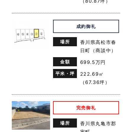
（80.87坪）
成約御礼
場所
香川県高松市春
日町（商談中）
金額
699.5万円
平米・坪
222.69㎡
（67.36坪）
完売御礼
場所
香川県丸亀市郡
家町