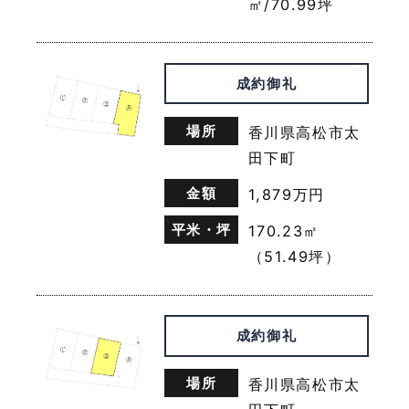
㎡/70.99坪
以下，｢提携先｣といいます。）などから収集すること
があります。
当社は，ユーザーについて，利用したサービスやソフ
トウエア，購入した商品，閲覧したページや広告の履
成約御礼
歴，検索した検索キーワード，利用日時，利用方法，
利用環境（携帯端末を通じてご利用の場合の当該端末
場所
香川県高松市太
の通信状態，利用に際しての各種設定情報なども含み
ます），IPアドレス，クッキー情報，位置情報，端末
田下町
の個体識別情報などの履歴情報および特性情報を，ユ
金額
1,879万円
ーザーが当社や提携先のサービスを利用しまたはペー
ジを閲覧する際に収集します。
平米・坪
170.23㎡
（51.49坪）
第３条（個人情報を収集・利用する目的）
当社が個人情報を収集・利用する目的は，以下のとお
りです。
成約御礼
（1）ユーザーに自分の登録情報の閲覧や修正，利用
状況の閲覧を行っていただくために，氏名，住所，連
場所
香川県高松市太
絡先，支払方法などの登録情報，利用されたサービス
や購入された商品，およびそれらの代金などに関する