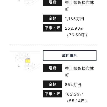
場所
香川県高松市林
て個人情報の取扱いの全部または一部を委託する場合
（2）合併その他の事由による事業の承継に伴って
町
個人情報が提供される場合
金額
1,185万円
（3）個人情報を特定の者との間で共同して利用す
る場合であって，その旨並びに共同して利用される個
平米・坪
252.90㎡
人情報の項目，共同して利用する者の範囲，利用する
者の利用目的および当該個人情報の管理について責任
（76.50坪）
を有する者の氏名または名称について，あらかじめ本
人に通知し，または本人が容易に知り得る状態に置い
ているとき
成約御礼
第５条（個人情報の開示）
場所
香川県高松市林
当社は，本人から個人情報の開示を求められたとき
町
は，本人に対し，遅滞なくこれを開示します。ただ
金額
854万円
し，開示することにより次のいずれかに該当する場合
は，その全部または一部を開示しないこともあり，開
平米・坪
182.29㎡
示しない決定をした場合には，その旨を遅滞なく通知
します。なお，個人情報の開示に際しては，１件あた
（55.14坪）
り１，０００円の手数料を申し受けます。