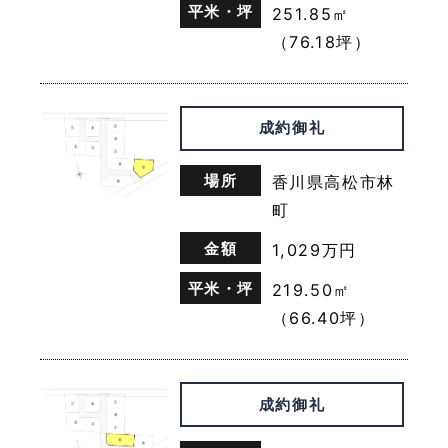
平米・坪
251.85㎡
がある場合であって，本人の同意を得ることが困難で
（76.18坪）
あるとき
（3）公衆衛生の向上または児童の健全な育成の推進
のために特に必要がある場合であって，本人の同意を
得ることが困難であるとき
成約御礼
（4）国の機関もしくは地方公共団体またはその委託
を受けた者が法令の定める事務を遂行することに対し
て協力する必要がある場合であって，本人の同意を得
場所
香川県高松市林
ることにより当該事務の遂行に支障を及ぼすおそれが
町
あるとき
（5）予め次の事項を告知あるいは公表をしている場
金額
1,029万円
合
利用目的に第三者への提供を含むこと
平米・坪
219.50㎡
第三者に提供されるデータの項目
（66.40坪）
第三者への提供の手段または方法
本人の求めに応じて個人情報の第三者への提供を停止
すること
前項の定めにかかわらず，次に掲げる場合は第三者に
成約御礼
は該当しないものとします。
（1）当社が利用目的の達成に必要な範囲内におい