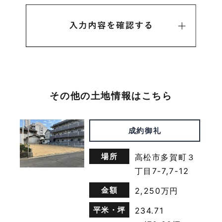
名，生年月日，住所，電話番号，連絡先その他の記述
等により特定の個人を識別できる情報を指します。
プライバシー情報のうち「履歴情報および特性情報」
とは，上記に定める「個人情報」以外のものをいい，
ご利用いただいたサービスやご購入いただいた商品，
ご覧になったページや広告の履歴，ユーザーが検索さ
れた検索キーワード，ご利用日時，ご利用の方法，ご
利用環境，郵便番号や性別，職業，年齢，ユーザーの
IPアドレス，クッキー情報，位置情報，端末の個体識
その他の土地情報はこちら
別情報などを指します。
成約御礼
第２条（プライバシー情報の収集方法）
当社は，ユーザーが利用登録をする際に氏名，生年月
場所
高松市多賀町３
日，住所，電話番号，メールアドレス，銀行口座番
丁目7-7,7-12
号，クレジットカード番号，運転免許証番号などの個
人情報をお尋ねすることがあります。また，ユーザー
金額
2,250万円
と提携先などとの間でなされたユーザーの個人情報を
含む取引記録や，決済に関する情報を当社の提携先
平米・坪
234.71
（情報提供元，広告主，広告配信先などを含みます。