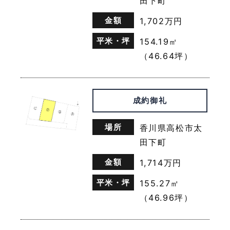
田下町
情報を表示する目的
金額
1,702万円
（2）ユーザーにお知らせや連絡をするためにメール
アドレスを利用する場合やユーザーに商品を送付した
平米・坪
154.19㎡
り必要に応じて連絡したりするため，氏名や住所など
（46.64坪）
の連絡先情報を利用する目的
（3）ユーザーの本人確認を行うために，氏名，生年
月日，住所，電話番号，銀行口座番号，クレジットカ
ード番号，運転免許証番号，配達証明付き郵便の到達
成約御礼
結果などの情報を利用する目的
（4）ユーザーに代金を請求するために，購入された
商品名や数量，利用されたサービスの種類や期間，回
場所
香川県高松市太
数，請求金額，氏名，住所，銀行口座番号やクレジッ
田下町
トカード番号などの支払に関する情報などを利用する
目的
金額
1,714万円
（5）ユーザーが簡便にデータを入力できるようにす
るために，当社に登録されている情報を入力画面に表
平米・坪
155.27㎡
示させたり，ユーザーのご指示に基づいて他のサービ
（46.96坪）
スなど（提携先が提供するものも含みます）に転送し
たりする目的
（6）代金の支払を遅滞したり第三者に損害を発生さ