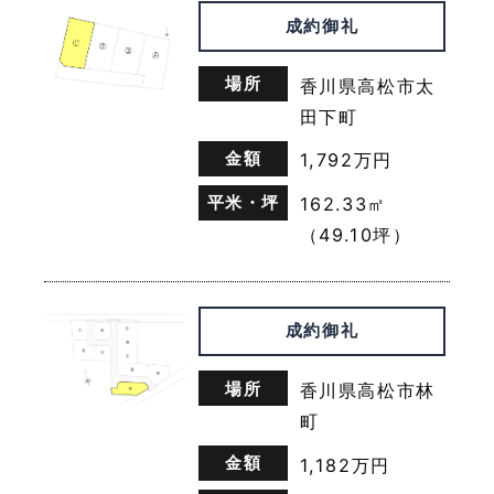
せたりするなど，本サービスの利用規約に違反したユ
成約御礼
ーザーや，不正・不当な目的でサービスを利用しよう
とするユーザーの利用をお断りするために，利用態
場所
香川県高松市太
様，氏名や住所など個人を特定するための情報を利用
する目的
田下町
（7）ユーザーからのお問い合わせに対応するため
金額
1,792万円
に，お問い合わせ内容や代金の請求に関する情報など
当社がユーザーに対してサービスを提供するにあたっ
平米・坪
162.33㎡
て必要となる情報や，ユーザーのサービス利用状況，
連絡先情報などを利用する目的
（49.10坪）
（8）上記の利用目的に付随する目的
第４条（個人情報の第三者提供）
成約御礼
当社は，次に掲げる場合を除いて，あらかじめユーザ
場所
香川県高松市林
ーの同意を得ることなく，第三者に個人情報を提供す
ることはありません。ただし，個人情報保護法その他
町
の法令で認められる場合を除きます。
金額
1,182万円
（1）法令に基づく場合
（2）人の生命，身体または財産の保護のために必要