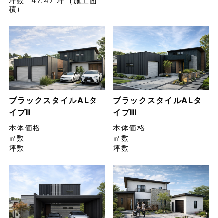
坪数
47.47 坪（施工面
積）
ブラックスタイルALタ
ブラックスタイルALタ
イプⅡ
イプⅢ
本体価格
本体価格
㎡数
㎡数
坪数
坪数