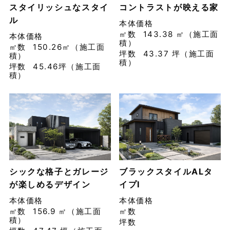
スタイリッシュなスタイ
コントラストが映える家
ル
本体価格
㎡数
143.38 ㎡（施工面
本体価格
積）
㎡数
150.26㎡（施工面
坪数
43.37 坪（施工面
積）
積）
坪数
45.46坪（施工面
積）
シックな格子とガレージ
ブラックスタイルALタ
が楽しめるデザイン
イプⅠ
本体価格
本体価格
㎡数
156.9 ㎡（施工面
㎡数
積）
坪数