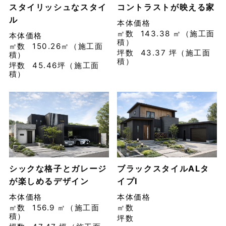
スタイリッシュなスタイ
コントラストが映える家
ル
本体価格
㎡数
143.38 ㎡（施工面
本体価格
積）
㎡数
150.26㎡（施工面
坪数
43.37 坪（施工面
積）
積）
坪数
45.46坪（施工面
積）
シックな格子とガレージ
ブラックスタイルALタ
が楽しめるデザイン
イプⅠ
本体価格
本体価格
㎡数
156.9 ㎡（施工面
㎡数
積）
坪数