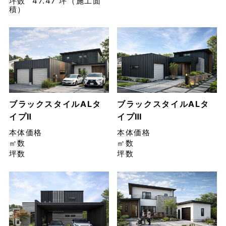
坪数
47.47 坪（施工面
積）
ブラックスタイルALタ
ブラックスタイルALタ
イプⅡ
イプⅢ
本体価格
本体価格
㎡数
㎡数
坪数
坪数